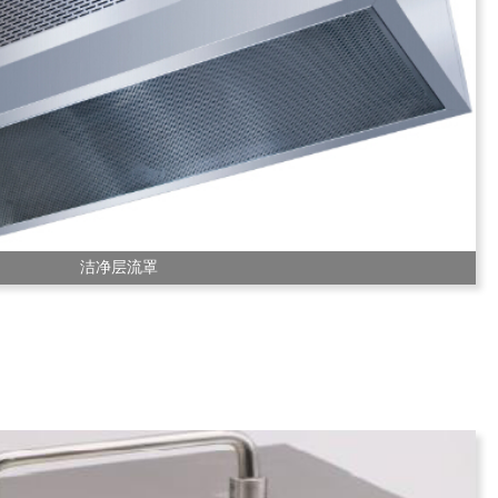
洁净层流罩